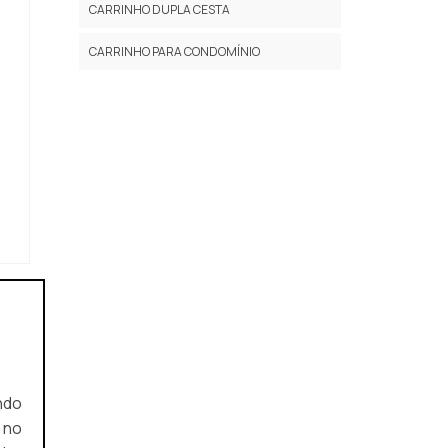
CARRINHO DUPLA CESTA
VALOR CARRINHO DE SUPERMERCADO
DUAS CESTAS
CARRINHO PARA CONDOMÍNIO
CARRINHO DE SUPERMERCADO PARA
CONDOMINIO DUAS CESTAS
CARRINHO DE SUPERMERCADO
ATACADISTA DUAS CESTAS
CARRINHO PARA COMPRAS DE
SUPERMERCADO DUAS CESTAS
CARRINHOS DE COMPRAS PARA
SUPERMERCADOS DUAS CESTAS
CARRINHO DE SUPERMERCADO DOBRÁVEL
DUAS CESTAS
CARRINHO DE SUPERMERCADO DUAS
CESTAS
 no
CARRINHO DE MERCADO DUAS CESTAS