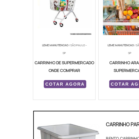
LEME MANUTENCAO
/ SÃO PAULO -
LEME MANUTENCAO
/ S
SP
SP
CARRINHO DE SUPERMERCADO
CARRINHO AR
ONDE COMPRAR
SUPERMERC
COTAR AGORA
COTAR A
CARRINHO PAR
BENTO CARRINH