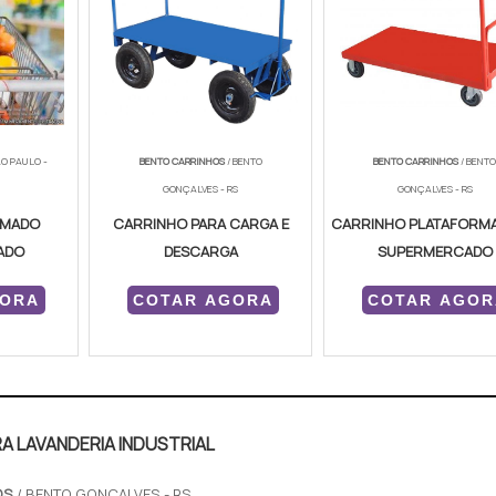
ÃO PAULO -
BENTO CARRINHOS
/ BENTO
BENTO CARRINHOS
/ BENT
GONÇALVES - RS
GONÇALVES - RS
AMADO
CARRINHO PARA CARGA E
CARRINHO PLATAFORMA
ADO
DESCARGA
SUPERMERCADO
GORA
COTAR AGORA
COTAR AGOR
A LAVANDERIA INDUSTRIAL
OS
/ BENTO GONÇALVES - RS