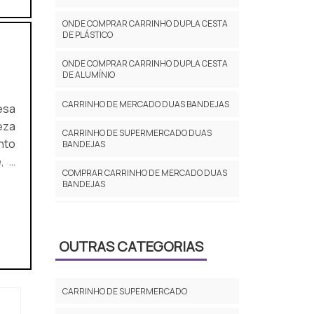
ONDE COMPRAR CARRINHO DUPLA CESTA
DE PLÁSTICO
ONDE COMPRAR CARRINHO DUPLA CESTA
DE ALUMÍNIO
CARRINHO DE MERCADO DUAS BANDEJAS
eza
CARRINHO DE SUPERMERCADO DUAS
nto
BANDEJAS
, a
COMPRAR CARRINHO DE MERCADO DUAS
BANDEJAS
ONDE COMPRAR CARRINHO DE MERCADO
DUAS BANDEJAS
OUTRAS CATEGORIAS
CARRINHO SUPERMERCADO PEQUENO
DUAS BANDEJAS
CARRINHO DE SUPERMERCADO
VENDA DE CARRINHO DE SUPERMERCADO
DUPLA BANDEJA