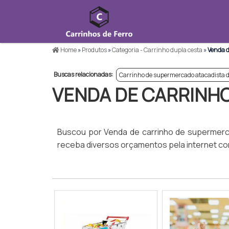
Home
»
Produtos
»
Categoria - Carrinho dupla cesta
»
Venda d
Buscas relacionadas:
Carrinho de supermercado atacadista 
VENDA DE CARRINH
Buscou por Venda de carrinho de supermerca
receba diversos orçamentos pela internet co