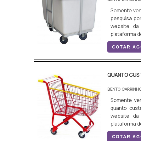
Somente venda. Não 
pesquisa por
website da
plataforma d
aquisição é mais segura. É impor
COTAR A
adquirido c
garantir a...
QUANTO CUST
BENTO CARRINH
Somente venda. N
quanto cust
website da
plataforma d
compra é mais assertiva. Quando a pr
COTAR A
de supermer