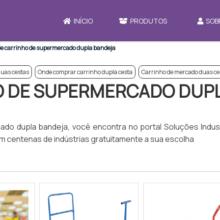
INÍCIO
PRODUTOS
SOB
e carrinho de supermercado dupla bandeja
duas cestas
Onde comprar carrinho dupla cesta
Carrinho de mercado duas ce
O DE SUPERMERCADO DUP
do dupla bandeja, você encontra no portal Soluções Indust
m centenas de indústrias gratuitamente a sua escolha