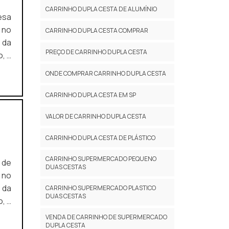
CARRINHO DUPLA CESTA DE ALUMÍNIO
 no
CARRINHO DUPLA CESTA COMPRAR
 da
PREÇO DE CARRINHO DUPLA CESTA
, a
ONDE COMPRAR CARRINHO DUPLA CESTA
a a
CARRINHO DUPLA CESTA EM SP
VALOR DE CARRINHO DUPLA CESTA
CARRINHO DUPLA CESTA DE PLÁSTICO
CARRINHO SUPERMERCADO PEQUENO
DUAS CESTAS
 no
 da
CARRINHO SUPERMERCADO PLASTICO
DUAS CESTAS
, a
VENDA DE CARRINHO DE SUPERMERCADO
com
DUPLA CESTA