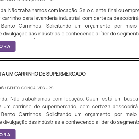
trabalhamos com locação. Se o cliente final ou empresa
 carrinho para lavanderia industrial, com certeza descobrirá
 Bento Carrinhos. Solicitando um orçamento por meio
e divulgação das indústrias e conhecendo a líder do segmento
tante lembrar que o produto deve ser
GORA
om empresas especializadas. Esse tipo de cuidado ajud
A UM CARRINHO DE SUPERMERCADO
OS
/ BENTO GONÇALVES - RS
ão trabalhamos com locação. Quem está em busca de
a um carrinho de supermercado, com certeza descobrirá
 Bento Carrinhos. Solicitando um orçamento por meio
e divulgação das indústrias e conhecendo a líder do segmento
ocura é por quanto custa um carrinho
GORA
cado, com a Bento Carrinhos conseguirá assertividade 