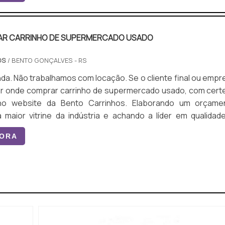
ento com os...
R CARRINHO DE SUPERMERCADO USADO
OS
/ BENTO GONÇALVES - RS
trabalhamos com locação. Se o cliente final ou empresa
or onde comprar carrinho de supermercado usado, com cert
no website da Bento Carrinhos. Elaborando um orçame
 maior vitrine da indústria e achando a líder em qualidade
IS SOBRE ONDE COMPRAR CARRINHO DE
GORA
ca por onde comprar carrinho de
o usado em uma empres...