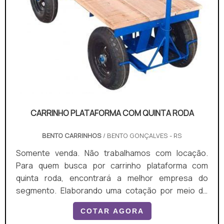
CARRINHO PLATAFORMA COM QUINTA RODA
BENTO CARRINHOS
/ BENTO GONÇALVES - RS
Somente venda. Não trabalhamos com locação.
Para quem busca por carrinho plataforma com
quinta roda, encontrará a melhor empresa do
segmento. Elaborando uma cotação por meio do
maior marketplace da américa latina e achando a
COTAR AGORA
maior referência no mercado em seu próprio