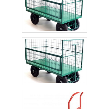
solução ideal para venda de carrinho de
supermercado dupla cesta. Sempre de olho no
mercado, traz novidades em itens como carrinhos
de condomínio e gavetas paneleiras. Tudo isso por
ser comprometida com os serviços e altamente
qualificada, características possíveis pelo fato de a
empresa ter escritório de alta qualidade onde são
realizadas as atividades e equipamentos de última
geração. Esses fatores, somados a um time com
colaboradores proativos e profissionais com vasta
experiência na área de atuação, garantem a melhor
experiência para os clientes com qualidade. Saiba
mais solicitando um orçamento sem compromisso! .