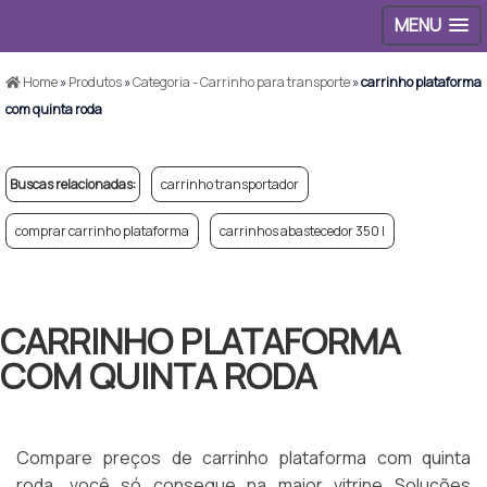
MENU
Home
»
Produtos
»
Categoria - Carrinho para transporte
»
carrinho plataforma
com quinta roda
Buscas relacionadas:
carrinho transportador
comprar carrinho plataforma
carrinhos abastecedor 350 l
CARRINHO PLATAFORMA
COM QUINTA RODA
Compare preços de carrinho plataforma com quinta
roda, você só consegue na maior vitrine Soluções