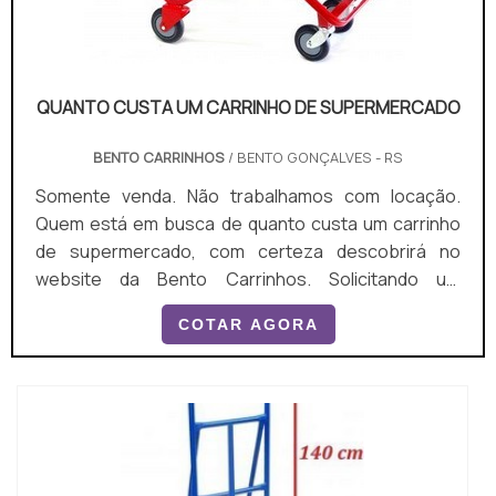
QUANTO CUSTA UM CARRINHO DE SUPERMERCADO
BENTO CARRINHOS
/ BENTO GONÇALVES - RS
Somente venda. Não trabalhamos com locação.
Quem está em busca de quanto custa um carrinho
de supermercado, com certeza descobrirá no
website da Bento Carrinhos. Solicitando um
orçamento por meio da plataforma de divulgação
COTAR AGORA
das indústrias e conhecendo a líder do segmento, a
compra é mais assertiva. Quando a procura é por
quanto custa um carrinho de supermercado, com a
Bento Carrinhos conseguirá assertividade com
comprometimento com os...