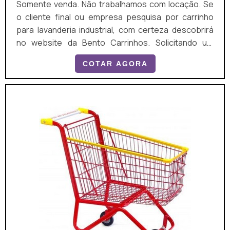
Somente venda. Não trabalhamos com locação. Se
o cliente final ou empresa pesquisa por carrinho
para lavanderia industrial, com certeza descobrirá
no website da Bento Carrinhos. Solicitando um
orçamento por meio da plataforma de divulgação
COTAR AGORA
das indústrias e conhecendo a líder do segmento, a
aquisição é mais segura. É importante lembrar que o
produto deve ser adquirido com empresas
especializadas. Esse tipo de cuidado ajuda a
garantir a...