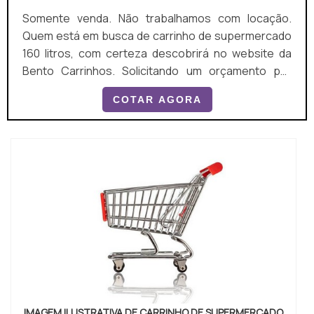
Somente venda. Não trabalhamos com locação.
Quem está em busca de carrinho de supermercado
160 litros, com certeza descobrirá no website da
Bento Carrinhos. Solicitando um orçamento por
meio da plataforma de divulgação das indústrias e
COTAR AGORA
conhecendo a líder do segmento, a aquisição é mais
segura. Quando a questão é carrinho de
supermercado 160 litros, com os melhores
profissionais da Bento Carrinhos receberá
excelente custo-benefício com...
IMAGEM ILUSTRATIVA DE CARRINHO DE SUPERMERCADO