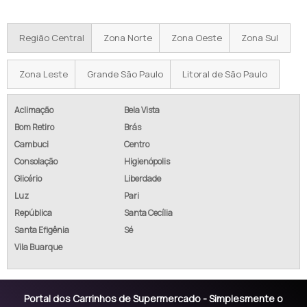
CARRINHO DE SUPERMERCADO PARA COMPRAR
Região Central
Zona Norte
Zona Oeste
Zona Sul
PREÇO DO CARRINHO DE SUPERMERCADO
CARRINHO DE SUPERMERCADO 210 LITROS
Zona Leste
Grande São Paulo
Litoral de São Paulo
COMPRAR CARRINHO SUPERMERCADO
Aclimação
Bela Vista
Bom Retiro
Brás
CARRINHO DE MERCADO PARA COMPRAR
Cambuci
Centro
CARRINHO DE SUPERMERCADO 70 LITROS
Consolação
Higienópolis
Glicério
Liberdade
CARRINHO DE COMPRAS SUPERMERCADO PREÇO
Luz
Pari
República
Santa Cecília
CARRINHO DE MERCADO
Santa Efigênia
Sé
CARRINHO MERCADO
Vila Buarque
CARRINHO DE COMPRAS MERCADO
Portal dos Carrinhos de Supermercado - Simplesmente o
CARRINHO DE COMPRAS PARA CONDOMÍNIO DE PLASTICO