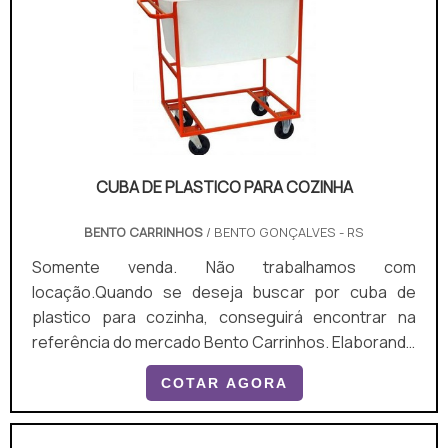
CUBA DE PLASTICO PARA COZINHA
BENTO CARRINHOS
/ BENTO GONÇALVES - RS
Somente venda. Não trabalhamos com
locação.Quando se deseja buscar por cuba de
plastico para cozinha, conseguirá encontrar na
referência do mercado Bento Carrinhos. Elaborando
um orçamento detalhado na vitrine que se chama
COTAR AGORA
Soluções Industriais e descobrindo a melhor
referência em qualidade do mercado.DETALHES
SOBRE CUBA DE PLASTICO PARA COZINHAQuem