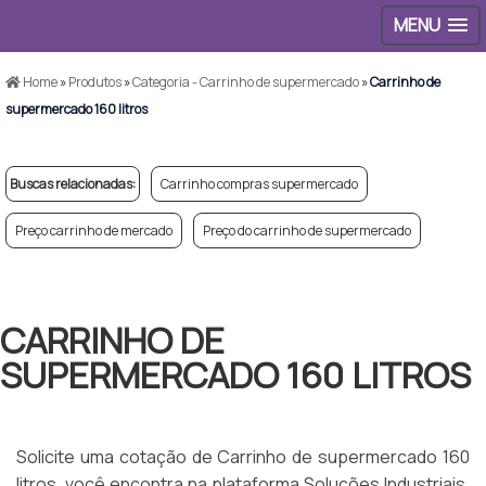
MENU
Home
»
Produtos
»
Categoria - Carrinho de supermercado
»
Carrinho de
supermercado 160 litros
Buscas relacionadas:
Carrinho compras supermercado
Preço carrinho de mercado
Preço do carrinho de supermercado
CARRINHO DE
SUPERMERCADO 160 LITROS
Solicite uma cotação de Carrinho de supermercado 160
litros, você encontra na plataforma Soluções Industriais,