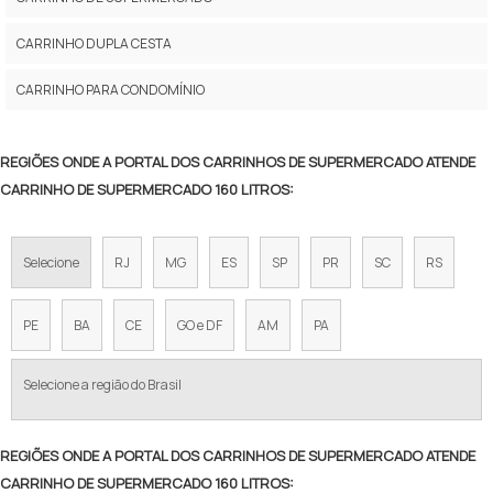
CARRINHO PARA SUPERMERCADO PREÇO
CARRINHO DUPLA CESTA
CARRINHO DE SUPERMERCADO DE CRIANÇA
CARRINHO PARA CONDOMÍNIO
VALOR DE CARRINHO DE SUPERMERCADO
CARRINHO DE COMPRAS DE MERCADO
REGIÕES ONDE A PORTAL DOS CARRINHOS DE SUPERMERCADO ATENDE
CARRINHO DE SUPERMERCADO 160 LITROS:
COMPRAR CARRINHO DE MERCADO
CARRINHO DE SUPERMERCADO DUPLO
Selecione
RJ
MG
ES
SP
PR
SC
RS
CARRINHO SUPERMERCADO PEQUENO
PE
BA
CE
GO e DF
AM
PA
VENDA DE CARRINHO DE SUPERMERCADO
PREÇO CARRINHO DE MERCADO
Selecione a região do Brasil
VALOR CARRINHO DE SUPERMERCADO
REGIÕES ONDE A PORTAL DOS CARRINHOS DE SUPERMERCADO ATENDE
CARRINHO DE SUPERMERCADO 90 LITROS
CARRINHO DE SUPERMERCADO 160 LITROS: