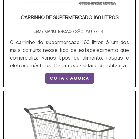
CARRINHO DE SUPERMERCADO 160 LITROS
LEME MANUTENCAO
/ SÃO PAULO - SP
O carrinho de supermercado 160 litros é um dos
mais comuns nesse tipo de estabelecimento que
comercializa vários tipos de alimento, roupas e
eletrodomésticos. Daí a necessidade de utilização
do recurso, que conta com estrutura apropriada
COTAR AGORA
para o transporte dos itens e evita perdas. Trata-se
de um produto prático e composto por: 4 rodinhas
giratórias na parte inferior, que servem para mover
o carrinho pelos departamentos da loja; Uma alça...