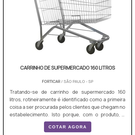
CARRINHO DE SUPERMERCADO 160 LITROS
FORTICAR
/ SÃO PAULO - SP
Tratando-se de carrinho de supermercado 160
litros, rotineiramente é identificado como a primeira
coisa a ser procurada pelos clientes que chegam no
estabelecimento. Isto porque, com o produto, a
armazenagem e a locomoção dos itens fica muito
COTAR AGORA
mais prática e ágil.O PRODUTO OFERECE DIVERSAS