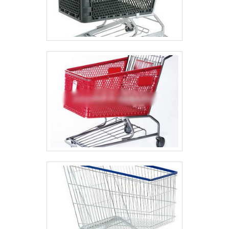
diversos tipos de clientes que estão esperando seu
contato para tirar todas as suas dúvidas e melhor
atender.A EMPRESA MAIS QUALIFICADA DO
SEGMENTONa Bento Carrinhos é possível encontrar
o que há de melhor em fabricação e reforma de
carrinhos. É possível encontrar itens variados com
tecnologia de ponta, como carrinhos para a
indústria e gavetas paneleiras com ótima qualidade
e precisão.A empresa também conta com um
atendimento qualificado, através de funcionários
especializados e cuidadosos, que entendem a
necessidade de cada cliente. Também foram
investidos valores consideráveis em instalações de
qualidade, aumentando a eficiência da marca. A
Bento Carrinhos é uma empresa que tem se
destacado da concorrência pela seriedade e
qualidade, que garantem uma entrega de excelência
de ponta a ponta. .