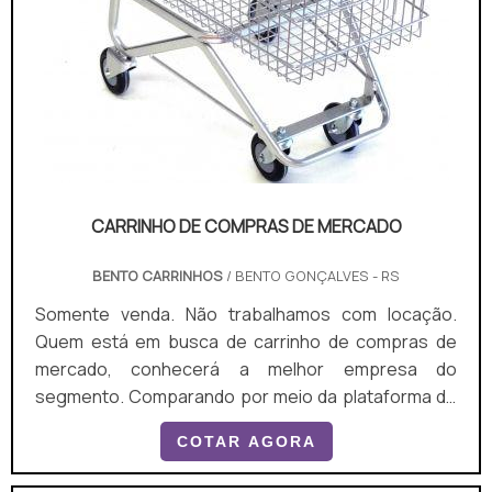
CARRINHO DE COMPRAS DE MERCADO
BENTO CARRINHOS
/ BENTO GONÇALVES - RS
Somente venda. Não trabalhamos com locação.
Quem está em busca de carrinho de compras de
mercado, conhecerá a melhor empresa do
segmento. Comparando por meio da plataforma de
divulgação das indústrias e encontrando a maior
COTAR AGORA
referência no mercado em seu próprio segmento. É
importante lembrar que o produto deve sempre ser