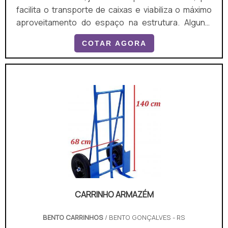
facilita o transporte de caixas e viabiliza o máximo
aproveitamento do espaço na estrutura. Alguns,
inclusive, contam com cestas aramadas para itens
COTAR AGORA
soltos e em menor quantidade. Veja a seguir
algumas características do produto: Teme
estrutura aramada; Conta com 4 rodas que lhe dão
estabilidade; Tem uma barra para apoio e auxílio na
locomoção. Ela pode ser emborrachada e trazer a
logomarca do estab.
CARRINHO ARMAZÉM
BENTO CARRINHOS
/ BENTO GONÇALVES - RS