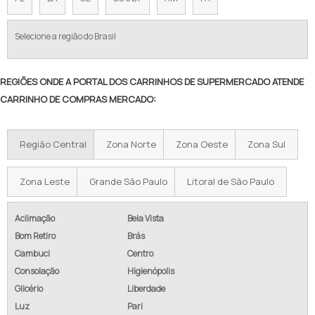
VENDA DE CARRINHO DE SUPERMERCADO
PREÇO CARRINHO DE MERCADO
Selecione a região do Brasil
VALOR CARRINHO DE SUPERMERCADO
REGIÕES ONDE A PORTAL DOS CARRINHOS DE SUPERMERCADO ATENDE
CARRINHO DE SUPERMERCADO 90 LITROS
CARRINHO DE COMPRAS MERCADO:
CARRINHO DE SUPERMERCADO PARA COMPRAR
Região Central
Zona Norte
Zona Oeste
Zona Sul
PREÇO DO CARRINHO DE SUPERMERCADO
CARRINHO DE SUPERMERCADO 210 LITROS
Zona Leste
Grande São Paulo
Litoral de São Paulo
COMPRAR CARRINHO SUPERMERCADO
Aclimação
Bela Vista
Bom Retiro
Brás
CARRINHO DE MERCADO PARA COMPRAR
Cambuci
Centro
CARRINHO DE SUPERMERCADO 70 LITROS
Consolação
Higienópolis
Glicério
Liberdade
CARRINHO DE COMPRAS SUPERMERCADO PREÇO
Luz
Pari