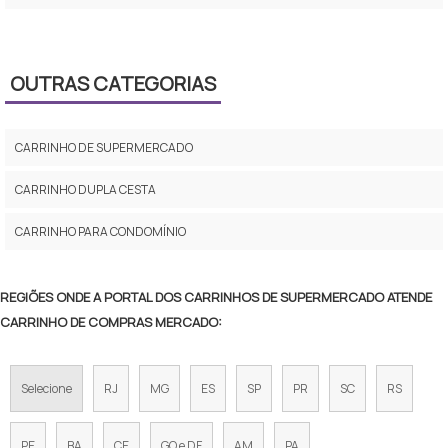
CARRINHO SUPERMERCADO PREÇO
CARRINHO SUPERMERCADO 2 CESTOS
OUTRAS CATEGORIAS
CARRINHO DE SUPERMERCADO DOBRÁVEL
CARRINHO DE SUPERMERCADO
CARRINHO PARA SUPERMERCADO PREÇO
CARRINHO DUPLA CESTA
CARRINHO DE SUPERMERCADO DE CRIANÇA
CARRINHO PARA CONDOMÍNIO
VALOR DE CARRINHO DE SUPERMERCADO
CARRINHO DE COMPRAS DE MERCADO
REGIÕES ONDE A PORTAL DOS CARRINHOS DE SUPERMERCADO ATENDE
CARRINHO DE COMPRAS MERCADO:
COMPRAR CARRINHO DE MERCADO
CARRINHO DE SUPERMERCADO DUPLO
Selecione
RJ
MG
ES
SP
PR
SC
RS
CARRINHO SUPERMERCADO PEQUENO
PE
BA
CE
GO e DF
AM
PA