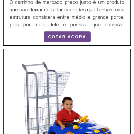
O carrinho de mercado preço justo é um produto
que não deixar de faltar em redes que tenham uma
estrutura considera entre médio e grande porte,
pois por meio dele é possível que compras
consideradas volumosas sejam efetuadas com
COTAR AGORA
segurança e praticidade, gerando satisfação no
cliente. As pessoas usualmente se dirigem a estes
estabelecimentos poucas vezes por mês, porém,
quando vão, preferem comprar o máximo que as
suas condições permitem...