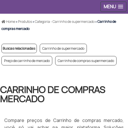
MENU
Home
»
Produtos
»
Categoria - Carrinho de supermercado
»
Carrinho de
compras mercado
Buscas relacionadas:
Carrinho de supermercado
Preço de carrinho de mercado
Carrinho de compras supermercado
CARRINHO DE COMPRAS
MERCADO
Compare preços de Carrinho de compras mercado,
você só vai achar na maior plataforma Soluções