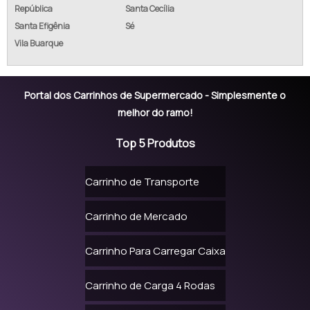
República
Santa Cecília
CARRINHO DE MERCADO
Santa Efigênia
Sé
CARRINHO MERCADO
Vila Buarque
CARRINHO DE COMPRAS MERCADO
Portal dos Carrinhos de Supermercado - Simplesmente o
CARRINHO DE COMPRAS PARA CONDOMÍNIO DE PLASTICO
melhor do ramo!
PREÇO DE CARRINHO DE MERCADO
Top 5 Produtos
CARRINHO SUPERMERCADO PLÁSTICO PREÇO
Carrinho de Transporte
CARRINHO DE SUPERMERCADO REFORMADO
Carrinho de Mercado
CARRINHO DE SUPERMERCADO USADO
CARRINHOS DE SUPERMERCADO ONDE COMPRAR
Carrinho Para Carregar Caixa
CONSERTO DE CARRINHO DE MERCADO
Carrinho de Carga 4 Rodas
CONSERTO DE CARRINHO DE SUPERMERCADO