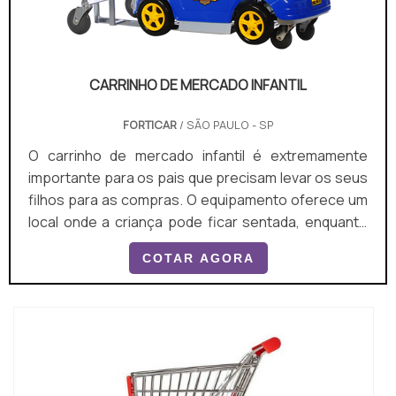
CARRINHO DE MERCADO INFANTIL
FORTICAR
/ SÃO PAULO - SP
O carrinho de mercado infantil é extremamente
importante para os pais que precisam levar os seus
filhos para as compras. O equipamento oferece um
local onde a criança pode ficar sentada, enquanto
sua mãe ou seu pai buscam pelas mercadorias
COTAR AGORA
desejadas.o produto garante diversas
vantagensSendo assim, o carrinho tem utilidade
tanto para o adulto, que terá facilidade e praticidade
no transporte dos produtos, quanto para o filho que
ficará en...