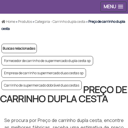
MENU
Home
»
Produtos
»
Categoria - Carrinho dupla cesta
»
Preço de carrinho dupla
cesta
Buscas relacionadas:
Fornecedor de carrinho de supermercado dupla cesta sp
Empresa de carrinho supermercado duas cestas sp
Carrinho de supermercado dobrável duas cestas
PREÇO DE
CARRINHO DUPLA CESTA
Se procura por Preço de carrinho dupla cesta, encontre
as melhores fábricas, receba uma estimativa de preço