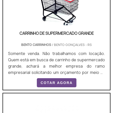
CARRINHO DE SUPERMERCADO GRANDE
BENTO CARRINHOS
/ BENTO GONÇALVES - RS
Somente venda. Não trabalhamos com locação.
Quem está em busca de carrinho de supermercado
grande, achará a melhor empresa do ramo
empresarial solicitando um orçamento por meio da
plataforma de divulgação das indústrias e
COTAR AGORA
conhecendo a líder do segmento. UM POUCO MAIS
SOBRE O CARRINHO DE SUPERMERCADO GRANDE
Quem está à procura de carrinho de supermercado
grande em uma empresa responsável, encontra o
site da Bento Carrinhos. Com grande expressão de