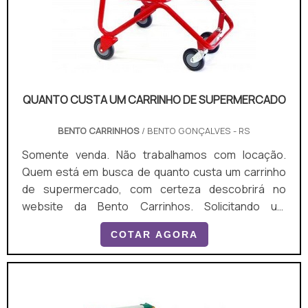
QUANTO CUSTA UM CARRINHO DE SUPERMERCADO
BENTO CARRINHOS
/ BENTO GONÇALVES - RS
Somente venda. Não trabalhamos com locação.
Quem está em busca de quanto custa um carrinho
de supermercado, com certeza descobrirá no
website da Bento Carrinhos. Solicitando um
orçamento por meio da plataforma de divulgação
COTAR AGORA
das indústrias e conhecendo a líder do segmento, a
compra é mais assertiva. Quando a procura é por
quanto custa um carrinho de supermercado, com a
Bento Carrinhos conseguirá assertividade com