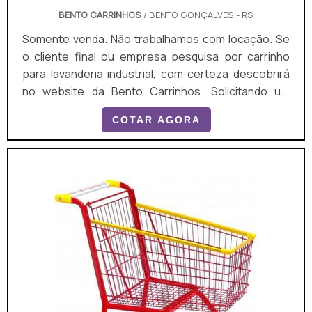
BENTO CARRINHOS
/ BENTO GONÇALVES - RS
Somente venda. Não trabalhamos com locação. Se
o cliente final ou empresa pesquisa por carrinho
para lavanderia industrial, com certeza descobrirá
no website da Bento Carrinhos. Solicitando um
orçamento por meio da plataforma de divulgação
COTAR AGORA
das indústrias e conhecendo a líder do segmento, a
aquisição é mais segura. É importante lembrar que o
produto deve ser adquirido com empresas
especializadas. Esse tipo de cuidado ajuda a
garantir a...