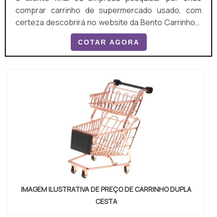
comprar carrinho de supermercado usado, com
certeza descobrirá no website da Bento Carrinhos.
Elaborando um orçamento detalhado na maior vitrine
COTAR AGORA
da indústria e achando a líder em qualidade, a
aquisição é mais segura. MAIS SOBRE ONDE
COMPRAR CARRINHO DE SUPERMERCADO USADO
Quem busca por onde comprar carrinho de
supermercado usado em uma empres...
IMAGEM ILUSTRATIVA DE PREÇO DE CARRINHO DUPLA
CESTA