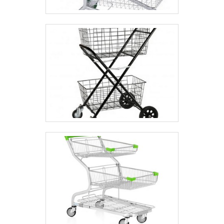
a indústria e lixeiras com ótima qualidade e
excelente custo-benefício. Para uma maior
satisfação dos clientes, a empresa busca investir
nos melhores profissionais do mercado e em
instalações modernas, garantindo assim a sua
confiança e boa cotação no mercado. A Bento
Carrinhos é uma empresa que tem despontado no
segmento pela seriedade e qualidade, que
comprovam sua essência de trazer o melhor aos
clientes no mercado. Saiba mais detalhes
solicitando um orçamento! .