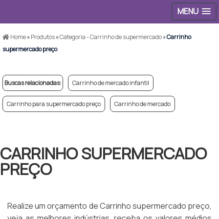
MENU
Home
»
Produtos
»
Categoria - Carrinho de supermercado
»
Carrinho
supermercado preço
Buscas relacionadas:
Carrinho de mercado infantil
Carrinho para supermercado preço
Carrinho de mercado
CARRINHO SUPERMERCADO
PREÇO
Realize um orçamento de Carrinho supermercado preço,
veja as melhores indústrias, receba os valores médios