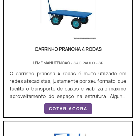
CARRINHO PRANCHA 4 RODAS
LEME MANUTENCAO
/ SÃO PAULO - SP
O carrinho prancha 4 rodas é muito utilizado em
redes atacadistas, justamente por seu formato, que
facilita o transporte de caixas e viabiliza o máximo
aproveitamento do espaço na estrutura. Alguns,
inclusive, contam com cestas aramadas para itens
COTAR AGORA
soltos e em menor quantidade. Veja a seguir
algumas características do produto: Teme
estrutura aramada; Conta com 4 rodas que lhe dão
estabilidade; Tem uma barra para apoio e auxílio na