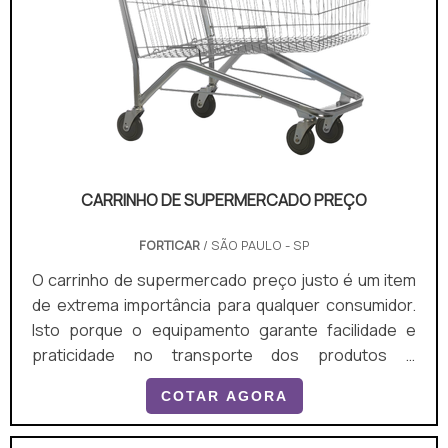
CARRINHO DE SUPERMERCADO PREÇO
FORTICAR
/ SÃO PAULO - SP
O carrinho de supermercado preço justo é um item
de extrema importância para qualquer consumidor.
Isto porque o equipamento garante facilidade e
praticidade no transporte dos produtos e
mercadorias, evitando que os usuários tenham que
COTAR AGORA
carregar com as mãos.mais informações sobre o
produtoSendo fabricado com um excelência na