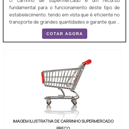
O carrinho de supermercado é um recurso
fundamental para o funcionamento deste tipo de
estabelecimento, tendo em vista que é eficiente no
transporte de grandes quantidades e garante que o
usuário permaneça na loja, o que estimula o
COTAR AGORA
consumo. O carrinho para supermercado pode ser
utilizado em: Redes atacadistas; Hipermercados;
Varejistas.O PRODUTO PODE SER ENCONTRADO EM
DIVERSOS MODELOSÉ possível encontrar diversos
modelos do produto, com...
IMAGEM ILUSTRATIVA DE CARRINHO SUPERMERCADO
PREÇO