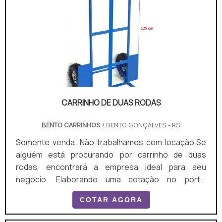
locomoção. Ela pode ser emborrachada e trazer a
logomarca do estab.
CARRINHO DE DUAS RODAS
BENTO CARRINHOS
/ BENTO GONÇALVES - RS
Somente venda. Não trabalhamos com locação.Se
alguém está procurando por carrinho de duas
rodas, encontrará a empresa ideal para seu
negócio. Elaborando uma cotação no portal
Soluções Industriais e achando a melhor referência
COTAR AGORA
do mercado.É importante lembrar que o produto
deve sempre ser adquirido com empresas