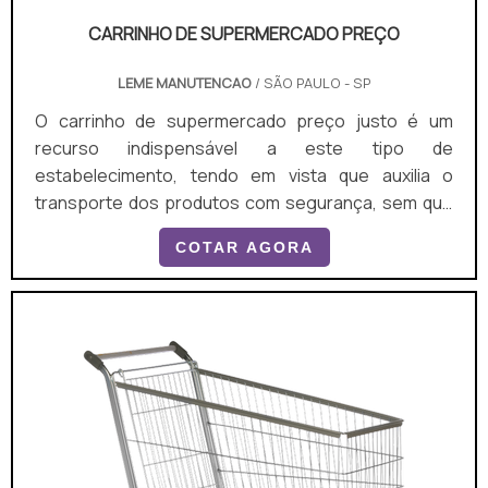
CARRINHO DE SUPERMERCADO PREÇO
LEME MANUTENCAO
/ SÃO PAULO - SP
O carrinho de supermercado preço justo é um
recurso indispensável a este tipo de
estabelecimento, tendo em vista que auxilia o
transporte dos produtos com segurança, sem que
ocorram perdas a clientes e proprietários. Além
COTAR AGORA
disso, podem contar com cadeiras de bebê
almofadadas, para garantir maior tranquilidade ao
usuário e evitar acidentes.ESTE PRODUTO É A
MELHOR OPÇÃO EM DIVERSOS LOCAISAs pessoas
preferem ir a um supermercado para realiz...