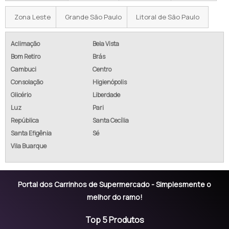
CARRINHO DE SUPERMERCADO 210 LITROS
Zona Leste
Grande São Paulo
Litoral de São Paulo
COMPRAR CARRINHO SUPERMERCADO
Aclimação
Bela Vista
Bom Retiro
Brás
CARRINHO DE MERCADO PARA COMPRAR
Cambuci
Centro
CARRINHO DE SUPERMERCADO 70 LITROS
Consolação
Higienópolis
Glicério
Liberdade
CARRINHO DE COMPRAS SUPERMERCADO PREÇO
Luz
Pari
República
Santa Cecília
CARRINHO DE MERCADO
Santa Efigênia
Sé
CARRINHO MERCADO
Vila Buarque
CARRINHO DE COMPRAS MERCADO
Portal dos Carrinhos de Supermercado - Simplesmente o
CARRINHO DE COMPRAS PARA CONDOMÍNIO DE PLASTICO
melhor do ramo!
PREÇO DE CARRINHO DE MERCADO
Top 5 Produtos