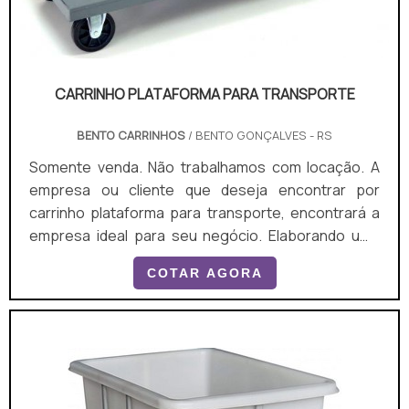
CARRINHO PLATAFORMA PARA TRANSPORTE
BENTO CARRINHOS
/ BENTO GONÇALVES - RS
Somente venda. Não trabalhamos com locação. A
empresa ou cliente que deseja encontrar por
carrinho plataforma para transporte, encontrará a
empresa ideal para seu negócio. Elaborando uma
cotação no portal Soluções Industriais e achando a
COTAR AGORA
melhor referência do mercado. É importante lembrar
que o produto deve sempre ser adquirido com
empresas especializadas no segmento. Esse tipo
de cuidado ajuda a garantir a qualidade e
durabilidade dos...