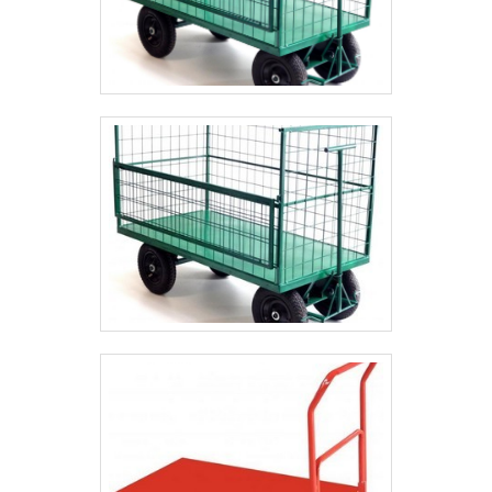
e reforma de carrinhos. São diversas opções de
itens oferecidos, como carrinhos de supermercado
e lixeiras com ótima qualidade e proteção.
Apresentando produtos de alto padrão, a empresa
conta com profissionais especializados e
instalações modernas e em bom estado,
conquistando então a confiança de todos. A Bento
Carrinhos é uma empresa que tem sido apontada de
forma positiva no segmento por toda seriedade e
qualidade, o que garante a melhor experiência de
todos os clientes. .