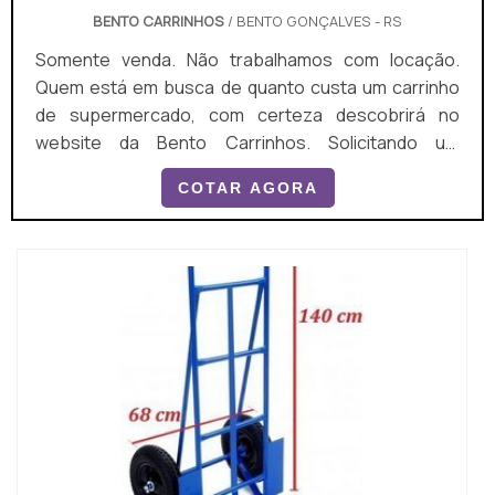
BENTO CARRINHOS
/ BENTO GONÇALVES - RS
Somente venda. Não trabalhamos com locação.
Quem está em busca de quanto custa um carrinho
de supermercado, com certeza descobrirá no
website da Bento Carrinhos. Solicitando um
orçamento por meio da plataforma de divulgação
COTAR AGORA
das indústrias e conhecendo a líder do segmento, a
compra é mais assertiva. Quando a procura é por
quanto custa um carrinho de supermercado, com a
Bento Carrinhos conseguirá assertividade com
comprometimento com os...