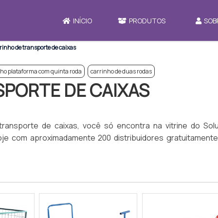
INÍCIO
PRODUTOS
SOB
rinho de transporte de caixas
nho plataforma com quinta roda
carrinho de duas rodas
SPORTE DE CAIXAS
ransporte de caixas, você só encontra na vitrine do Sol
 hoje com aproximadamente 200 distribuidores gratuitament