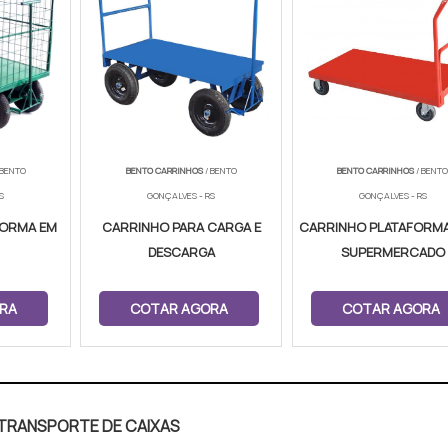
 BENTO
BENTO CARRINHOS
/ BENTO
BENTO CARRINHOS
/ BENT
S
GONÇALVES - RS
GONÇALVES - RS
FORMA EM
CARRINHO PARA CARGA E
CARRINHO PLATAFORMA
DESCARGA
SUPERMERCADO
RA
COTAR AGORA
COTAR AGORA
 TRANSPORTE DE CAIXAS