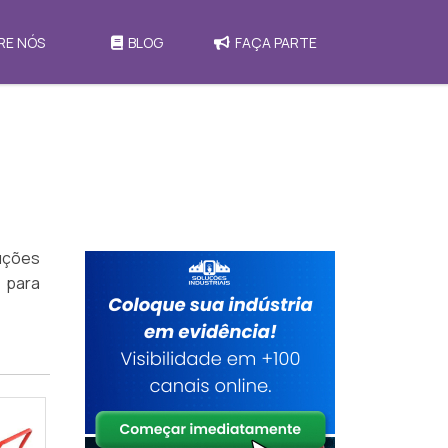
RE NÓS
BLOG
FAÇA PARTE
uções
e para