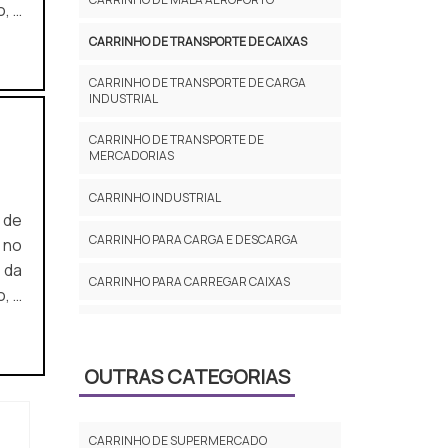
, a
CARRINHO DE TRANSPORTE DE CAIXAS
a a
CARRINHO DE TRANSPORTE DE CARGA
INDUSTRIAL
CARRINHO DE TRANSPORTE DE
MERCADORIAS
CARRINHO INDUSTRIAL
CARRINHO PARA CARGA E DESCARGA
 no
 da
CARRINHO PARA CARREGAR CAIXAS
, a
CARRINHO PARA LAVANDERIA INDUSTRIAL
com
CARRINHO PARA MOVIMENTAÇÃO DE
OUTRAS CATEGORIAS
CARGA
CARRINHO PARA TRANSPORTE DE CARGA
PREÇO
CARRINHO DE SUPERMERCADO