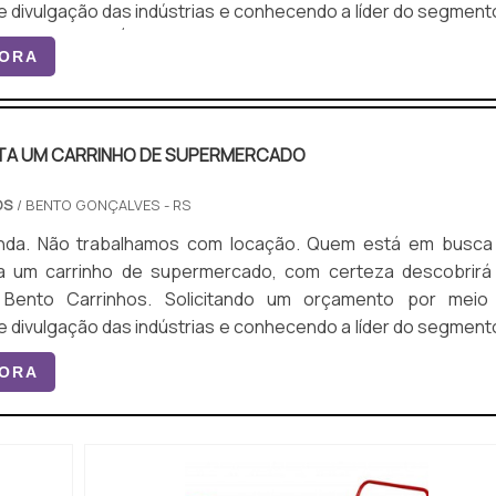
e divulgação das indústrias e conhecendo a líder do segmento
tante lembrar que o produto deve ser
GORA
om empresas especializadas. Esse tipo de cuidado ajud
A UM CARRINHO DE SUPERMERCADO
OS
/ BENTO GONÇALVES - RS
ão trabalhamos com locação. Quem está em busca de
a um carrinho de supermercado, com certeza descobrirá
 Bento Carrinhos. Solicitando um orçamento por meio
e divulgação das indústrias e conhecendo a líder do segmento
ocura é por quanto custa um carrinho
GORA
cado, com a Bento Carrinhos conseguirá assertividade 
ento com os...