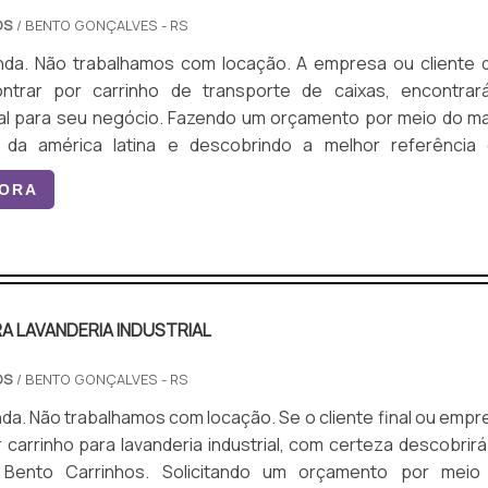
OS
/ BENTO GONÇALVES - RS
o trabalhamos com locação. A empresa ou cliente que
ntrar por carrinho de transporte de caixas, encontrar
al para seu negócio. Fazendo um orçamento por meio do ma
 da américa latina e descobrindo a melhor referência
 é por carrinho de transporte de
GORA
os melhores profissionais da Bento Carrinhos encontrará ót
 co...
A LAVANDERIA INDUSTRIAL
OS
/ BENTO GONÇALVES - RS
trabalhamos com locação. Se o cliente final ou empresa
 carrinho para lavanderia industrial, com certeza descobrirá
 Bento Carrinhos. Solicitando um orçamento por meio