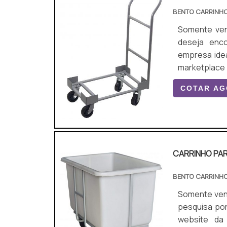
BENTO CARRINH
Somente venda. Nã
deseja enco
empresa ide
marketplace
qualidade do mercado. Quando o interesse
COTAR A
caixas, com 
qualidade com
CARRINHO PAR
BENTO CARRINH
Somente venda. Não 
pesquisa por
website da