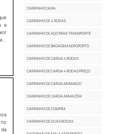
CARRINHO CAIXA
CARRINHO DE 4 RODAS
á a
ior
CARRINHO DE AÇO PARA TRANSPORTE
 em
CARRINHO DE BAGAGEM AEROPORTO
ima
CARRINHO DE CARGA 4 RODAS
CARRINHO DE CARGA 4 RODAS PREÇO
CARRINHO DE CARGA ARAMADO
CARRINHO DE CARGA ARMAZÉM
CARRINHO DE COMPRA
 no
CARRINHO DE DUAS RODAS
 da
CARRINHO DE MALA AEROPORTO