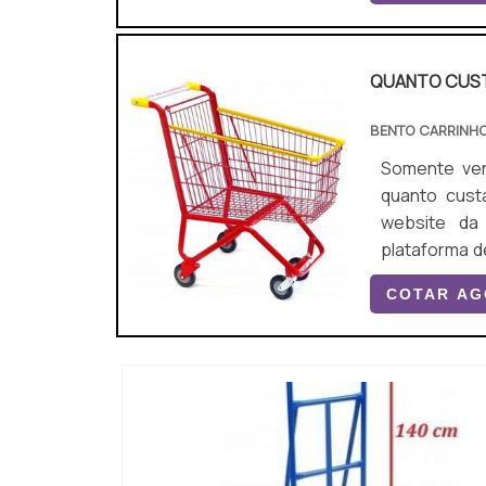
garantir a...
QUANTO CUST
BENTO CARRINH
Somente venda. N
quanto cust
website da
plataforma d
compra é mais assertiva. Quando a pr
COTAR A
de supermer
comprometim