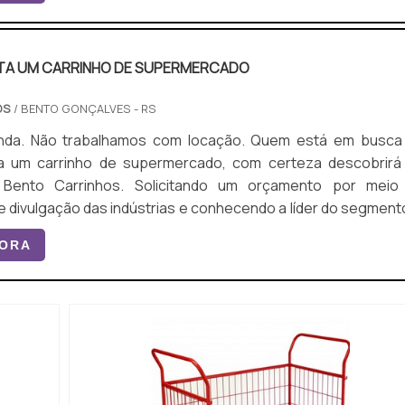
A UM CARRINHO DE SUPERMERCADO
OS
/ BENTO GONÇALVES - RS
ão trabalhamos com locação. Quem está em busca de
a um carrinho de supermercado, com certeza descobrirá
 Bento Carrinhos. Solicitando um orçamento por meio
e divulgação das indústrias e conhecendo a líder do segmento
ocura é por quanto custa um carrinho
GORA
cado, com a Bento Carrinhos conseguirá assertividade 
ento com os...