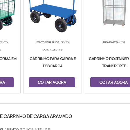
 BENTO
BENTO CARRINHOS
/ BENTO
PROMOMETAL
/ SP
S
GONÇALVES - RS
FORMA EM
CARRINHO PARA CARGA E
CARRINHO ROLTAINER
DESCARGA
TRANSPORTE
RA
COTAR AGORA
COTAR AGORA
DE CARRINHO DE CARGA ARAMADO
OS
/ BENTO GONÇALVES - RS