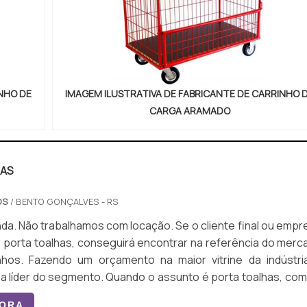
INHO DE
IMAGEM ILUSTRATIVA DE FABRICANTE DE CARRINHO 
CARGA ARAMADO
HAS
OS
/ BENTO GONÇALVES - RS
trabalhamos com locação. Se o cliente final ou empresa
 porta toalhas, conseguirá encontrar na referência do merc
nhos. Fazendo um orçamento na maior vitrine da indústri
nto. Quando o assunto é porta toalhas, com os
s especializados da Bento Carrinhos conseguirá ótima qualid
GORA