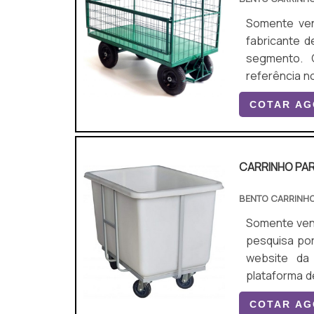
Somente venda. N
fabricante 
segmento. 
referência no merc
o produto d
COTAR A
segmento. Es
dos materiais
CARRINHO PAR
BENTO CARRINH
Somente venda. Não 
pesquisa por
website da
plataforma d
aquisição é mais segura. É impor
COTAR A
adquirido c