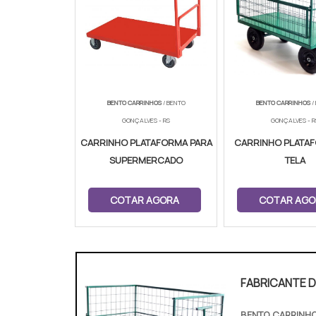
BENTO CARRINHOS
/ BENTO
BENTO CARRINHOS
/
GONÇALVES - RS
GONÇALVES - R
CARRINHO PLATAFORMA PARA
CARRINHO PLATA
SUPERMERCADO
TELA
COTAR AGORA
COTAR AGO
FABRICANTE 
BENTO CARRINH