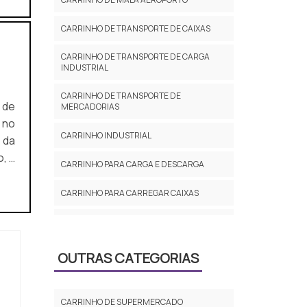
CARRINHO DE TRANSPORTE DE CAIXAS
CARRINHO DE TRANSPORTE DE CARGA
INDUSTRIAL
CARRINHO DE TRANSPORTE DE
MERCADORIAS
 no
CARRINHO INDUSTRIAL
 da
, a
CARRINHO PARA CARGA E DESCARGA
com
CARRINHO PARA CARREGAR CAIXAS
CARRINHO PARA LAVANDERIA INDUSTRIAL
CARRINHO PARA MOVIMENTAÇÃO DE
OUTRAS CATEGORIAS
CARGA
CARRINHO PARA TRANSPORTE DE CARGA
PREÇO
CARRINHO DE SUPERMERCADO