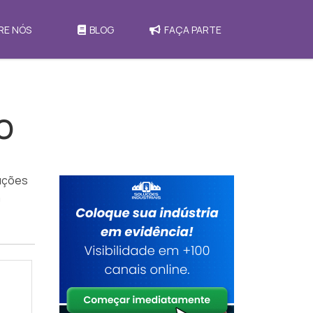
RE NÓS
BLOG
FAÇA PARTE
O
luções
a