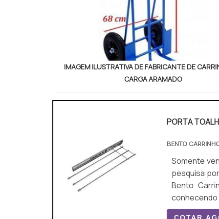
IMAGEM ILUSTRATIVA DE FABRICANTE DE CARR
CARGA ARAMADO
PORTA TOAL
BENTO CARRINH
Somente venda. Não 
pesquisa por
Bento Carri
conhecendo a líder do segme
profissionai
COTAR A