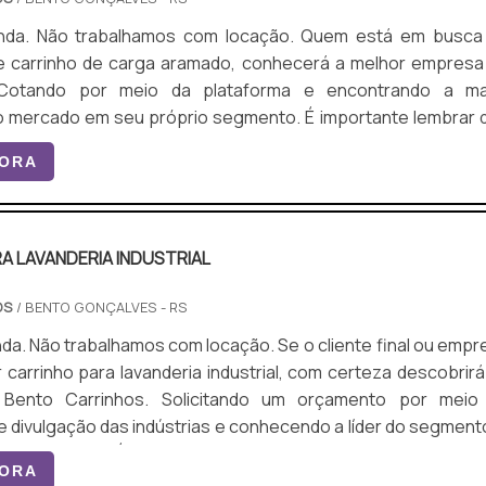
ão trabalhamos com locação. Quem está em busca de
de carrinho de carga aramado, conhecerá a melhor empresa
Cotando por meio da plataforma e encontrando a ma
ado em seu próprio segmento. É importante lembrar que
eve sempre ser adquirido com empresas especializadas
GORA
se tipo de cuidado ajuda a garantir a qualidade e durabilid
, além de e...
A LAVANDERIA INDUSTRIAL
OS
/ BENTO GONÇALVES - RS
trabalhamos com locação. Se o cliente final ou empresa
 carrinho para lavanderia industrial, com certeza descobrirá
 Bento Carrinhos. Solicitando um orçamento por meio
e divulgação das indústrias e conhecendo a líder do segmento
tante lembrar que o produto deve ser
GORA
om empresas especializadas. Esse tipo de cuidado ajud