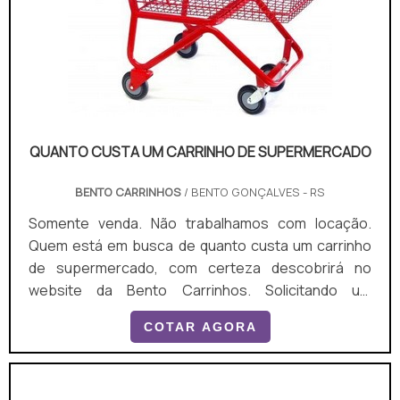
QUANTO CUSTA UM CARRINHO DE SUPERMERCADO
BENTO CARRINHOS
/ BENTO GONÇALVES - RS
Somente venda. Não trabalhamos com locação.
Quem está em busca de quanto custa um carrinho
de supermercado, com certeza descobrirá no
website da Bento Carrinhos. Solicitando um
orçamento por meio da plataforma de divulgação
COTAR AGORA
das indústrias e conhecendo a líder do segmento, a
compra é mais assertiva. Quando a procura é por
quanto custa um carrinho de supermercado, com a