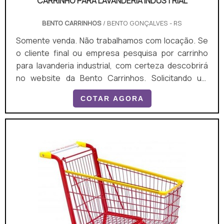
CARRINHO PARA LAVANDERIA INDUSTRIAL
BENTO CARRINHOS
/ BENTO GONÇALVES - RS
Somente venda. Não trabalhamos com locação. Se
o cliente final ou empresa pesquisa por carrinho
para lavanderia industrial, com certeza descobrirá
no website da Bento Carrinhos. Solicitando um
orçamento por meio da plataforma de divulgação
COTAR AGORA
das indústrias e conhecendo a líder do segmento, a
aquisição é mais segura. É importante lembrar que o
produto deve ser adquirido com empresas
especializadas. Esse tipo de cuidado ajuda a
garantir a...