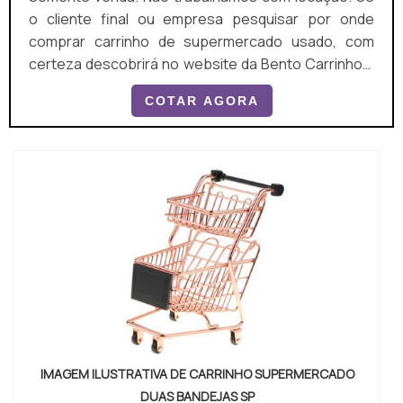
o cliente final ou empresa pesquisar por onde
comprar carrinho de supermercado usado, com
certeza descobrirá no website da Bento Carrinhos.
Elaborando um orçamento detalhado na maior vitrine
COTAR AGORA
da indústria e achando a líder em qualidade, a
aquisição é mais segura. MAIS SOBRE ONDE
COMPRAR CARRINHO DE SUPERMERCADO USADO
Quem busca por onde comprar carrinho de
supermercado usado em uma empres...
IMAGEM ILUSTRATIVA DE CARRINHO SUPERMERCADO
DUAS BANDEJAS SP