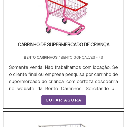
CARRINHO DE SUPERMERCADO DE CRIANÇA
BENTO CARRINHOS
/ BENTO GONÇALVES - RS
Somente venda. Não trabalhamos com locação. Se
o cliente final ou empresa pesquisa por carrinho de
supermercado de criança, com certeza descobrirá
no website da Bento Carrinhos. Solicitando um
orçamento por meio da plataforma de divulgação
COTAR AGORA
das indústrias e conhecendo a líder do segmento, a
aquisição é mais segura. UM POUCO MAIS SOBRE
CARRINHO DE SUPERMERCADO DE CRIANÇA Se
alguém busca por carrinho de supermercado de