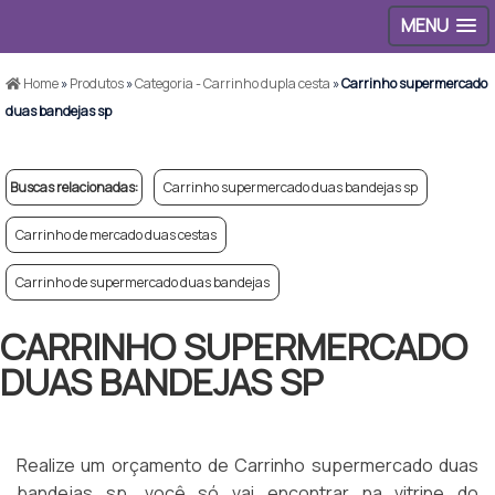
MENU
Home
»
Produtos
»
Categoria - Carrinho dupla cesta
»
Carrinho supermercado
duas bandejas sp
Buscas relacionadas:
Carrinho supermercado duas bandejas sp
Carrinho de mercado duas cestas
Carrinho de supermercado duas bandejas
CARRINHO SUPERMERCADO
DUAS BANDEJAS SP
Realize um orçamento de Carrinho supermercado duas
bandejas sp, você só vai encontrar na vitrine do