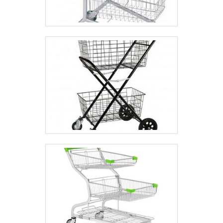
com um time de profissionais qualificados para o
serviço, além de investir em equipamentos
modernos, que se ajustam a sua necessidade. A
Bento Carrinhos é uma empresa que tem
despontado no segmento por toda seriedade e
qualidade, o que garante o sucesso dos clientes de
ponta a ponta. .