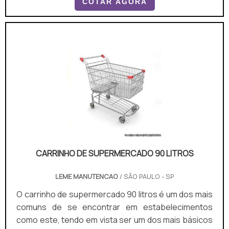
COTAR AGORA
Perfeito para indústrias, armazéns e escritórios,
esse carrinho otimiza o fluxo de trabalho e contribui
para maior eficiência nas operações.
CARRINHO DE SUPERMERCADO 90 LITROS
LEME MANUTENCAO
/ SÃO PAULO - SP
O carrinho de supermercado 90 litros é um dos mais
comuns de se encontrar em estabelecimentos
como este, tendo em vista ser um dos mais básicos