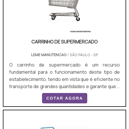
CARRINHO DE SUPERMERCADO
LEME MANUTENCAO
/ SÃO PAULO - SP
O carrinho de supermercado é um recurso
fundamental para o funcionamento deste tipo de
estabelecimento, tendo em vista que é eficiente no
transporte de grandes quantidades e garante que o
usuário permaneça na loja, o que estimula o
COTAR AGORA
consumo. O carrinho para supermercado pode ser
utilizado em: Redes atacadistas; Hipermercados;
Varejistas.O PRODUTO PODE SER ENCONTRADO EM
DIVERSOS MODELOSÉ possível encontrar diversos