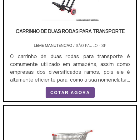
CARRINHO DE DUAS RODAS PARA TRANSPORTE
LEME MANUTENCAO
/ SÃO PAULO - SP
O carrinho de duas rodas para transporte é
comumente utilizado em armazéns, assim como
empresas dos diversificados ramos, pois ele é
altamente eficiente para, como a sua nomenclatura
sugere, transportar as mais diversificadas
COTAR AGORA
mercadorias, sejam elas pesadas ou leve, em
grande ou pequeno volume, claro, obedecendo as
suas limitações de peso, largura e quantidade.O
PRODUTO PODE FACILITAR A ROTINA DE
EMPRESASAssim, é possível afirmar que o carrinho
de duas rodas utilizado para transporte facilita a .