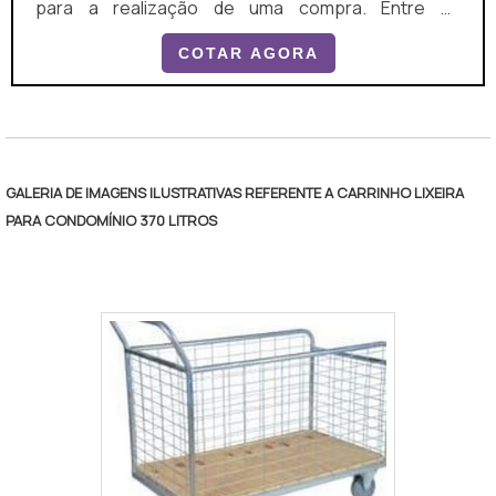
para a realização de uma compra. Entre as
vantagens proporcionadas pelo carrinho de
COTAR AGORA
supermercado de 90 litros, é possível mencionar:
Praticidade; Segurança; Eficiência; Rapidez; Entre
"
outras.O PRODUTO GARANTE UMA COMPRA
EFICAZAssim, por meio do carrinho de
supermercado de 90 litros se pode realizar uma
GALERIA DE IMAGENS ILUSTRATIVAS REFERENTE A CARRINHO LIXEIRA
compra de modo eficaz. Ainda, este tipo de carrinho
PARA CONDOMÍNIO 370 LITROS
.