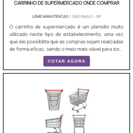
CARRINHO DE SUPERMERCADO ONDE COMPRAR
LEME MANUTENCAO
/ SÃO PAULO - SP
O carrinho de supermercado é um utensílio muito
utilizado neste tipo de estabelecimento, uma vez
que ele possibilita que as compras sejam realizadas
de forma eficaz, sendo o meio mais viável para isso.
Sendo assim, para garantir o produto em sua
COTAR AGORA
máxima qualidade, é preciso saber carrinho de
supermercado onde comprar.O PRODUTO
APRESENTA DIVERSOS MODELOSTambém por meio
do carrinho de supermercado pode-se levar as
compras até o carro, a fim de descarregar as
compras, sendo, portanto, prático e segu.