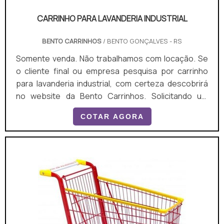
CARRINHO PARA LAVANDERIA INDUSTRIAL
BENTO CARRINHOS
/ BENTO GONÇALVES - RS
Somente venda. Não trabalhamos com locação. Se
o cliente final ou empresa pesquisa por carrinho
para lavanderia industrial, com certeza descobrirá
no website da Bento Carrinhos. Solicitando um
orçamento por meio da plataforma de divulgação
COTAR AGORA
das indústrias e conhecendo a líder do segmento, a
aquisição é mais segura. É importante lembrar que o
produto deve ser adquirido com empresas
especializadas. Esse tipo de cuidado ajuda a
garantir a...