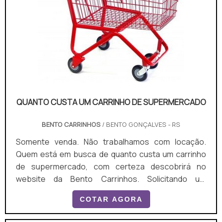
QUANTO CUSTA UM CARRINHO DE SUPERMERCADO
BENTO CARRINHOS
/ BENTO GONÇALVES - RS
Somente venda. Não trabalhamos com locação.
Quem está em busca de quanto custa um carrinho
de supermercado, com certeza descobrirá no
website da Bento Carrinhos. Solicitando um
orçamento por meio da plataforma de divulgação
COTAR AGORA
das indústrias e conhecendo a líder do segmento, a
compra é mais assertiva. Quando a procura é por