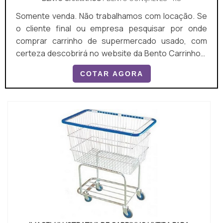
Somente venda. Não trabalhamos com locação. Se
o cliente final ou empresa pesquisar por onde
comprar carrinho de supermercado usado, com
certeza descobrirá no website da Bento Carrinhos.
Elaborando um orçamento detalhado na maior vitrine
COTAR AGORA
da indústria e achando a líder em qualidade, a
aquisição é mais segura. MAIS SOBRE ONDE
COMPRAR CARRINHO DE SUPERMERCADO USADO
Quem busca por onde comprar carrinho de
supermercado usado em uma empres...