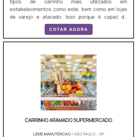
tipos de carrinho mais utilizados em
estabelecimentos como este, bem como em lojas
de varejo e atacado. Isso porque é capaz de
proporcionar a segurança e a praticidade
COTAR AGORA
necessárias para que uma compra seja
efetuada.MAIS INFORMAÇÕES SOBRE O
PRODUTOUsualmente as pessoas vão aos
supermercados poucas vezes ao mês, preferindo
comprar de uma única vez as suas necessidades
para um determinado período de tempo, de acordo
também com as suas condições financei.
CARRINHO ARAMADO SUPERMERCADO
LEME MANUTENCAO
/ SÃO PAULO - SP