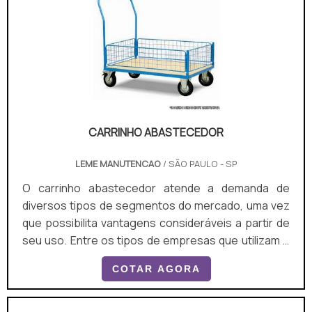
modelos do produto, como de 90 litros, 180 ou 210
litros. Por isso, é importante co.
CARRINHO ABASTECEDOR
LEME MANUTENCAO
/ SÃO PAULO - SP
O carrinho abastecedor atende a demanda de
diversos tipos de segmentos do mercado, uma vez
que possibilita vantagens consideráveis a partir de
seu uso. Entre os tipos de empresas que utilizam o
carrinho de abastecimento, é possível mencionar:
COTAR AGORA
Indústrias; Fábricas; Comércios; Hotelaria;
Aeroportos; Varejo de autosserviço de uma maneira
geral; Lojas de construção; Home centers; Pet