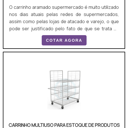
O carrinho aramado supermercado é muito utilizado
nos dias atuais pelas redes de supermercados,
assim como pelas lojas de atacado e varejo, o que
pode ser justificado pelo fato de que se trata da
opção mais prática e segura das pessoas
COTAR AGORA
realizarem as suas compras com um bom nível de
satisfação.O PRODUTO APRESENTA DIVERSOS
MODELOSHá vários modelos de carrinho aramado
para supermercado disponíveis no mercado, entre
os quais pode-se citar o carrinho de supermercado
padrão: pode ser de 90/ 130/ 160/ .
CARRINHO MULTIUSO PARA ESTOQUE DE PRODUTOS