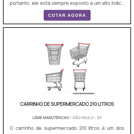
portanto, ele está sempre exposto a um alto índice
de desempenho.MAIS INFORMAÇÕES SOBRE O
COTAR AGORA
PRODUTOIsso porque não somente não fica parado
por muito tempo, como quando é pego para ser
usado, é comum que se necessite do máximo de
seu desempenho. Quando se fala no máximo de seu
desempenho, significa que seus atributos físicos
são forçados ao máximo em situações c.
CARRINHO DE SUPERMERCADO 210 LITROS
LEME MANUTENCAO
/ SÃO PAULO - SP
O carrinho de supermercado 210 litros é um dos