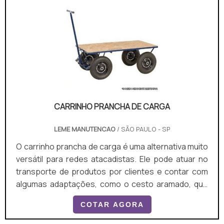
CARRINHO PRANCHA DE CARGA
LEME MANUTENCAO
/ SÃO PAULO - SP
O carrinho prancha de carga é uma alternativa muito
versátil para redes atacadistas. Ele pode atuar no
transporte de produtos por clientes e contar com
algumas adaptações, como o cesto aramado, que
toma parte da base lisa do carrinho e é utilizado para
COTAR AGORA
acomodar produtos soltos.GARANTIA DE MAIOR
ESPAÇO PARA TRANSPORTAR MATERIAISAlém