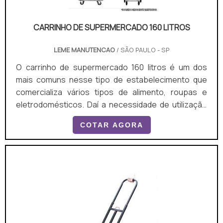
CARRINHO DE SUPERMERCADO 160 LITROS
LEME MANUTENCAO
/ SÃO PAULO - SP
O carrinho de supermercado 160 litros é um dos
mais comuns nesse tipo de estabelecimento que
comercializa vários tipos de alimento, roupas e
eletrodomésticos. Daí a necessidade de utilização
do recurso, que conta com estrutura apropriada
COTAR AGORA
para o transporte dos itens e evita perdas. Trata-se
de um produto prático e composto por: 4 rodinhas
giratórias na parte inferior, que servem para mover
o carrinho pelos departamentos da loja; Uma alça
fina superior para empurrar a estrutura. Ela é
emborrachada.