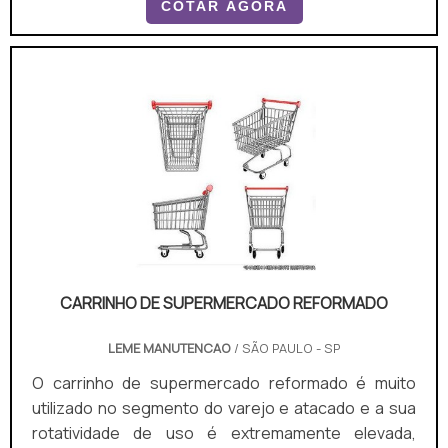
COTAR AGORA
disso, podem contar com cadeiras de bebê
almofadadas, para garantir maior tranquilidade ao
usuário e evitar acidentes.ESTE PRODUTO É A
MELHOR OPÇÃO EM DIVERSOS LOCAISAs pessoas
preferem ir a um supermercado para realizar
compras grandes e, por isso, precisam de
estruturas forte.
CARRINHO DE SUPERMERCADO REFORMADO
LEME MANUTENCAO
/ SÃO PAULO - SP
O carrinho de supermercado reformado é muito
utilizado no segmento do varejo e atacado e a sua
rotatividade de uso é extremamente elevada,